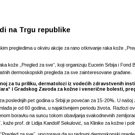
di na Trgu republike
kim pregledima u okviru akcije za rano otkrivanje raka kože „Preg
 raka kože „Pregled za sve“, koji organizuju Eucerin Srbija i Fond 
latnih dermoskopskih pregleda za sve zainteresovane građane.
noj za tu priliku, dermatolozi iz vodećih zdravstvenih in
ara“ i Gradskog Zavoda za kožne i venerične bolesti, pregl
za poslednjih pet godina u Srbiji je povećan za 15-20%. U našoj 
mlađa je od 60 godina, u najaktivnijem periodu života. Razlozi o
m boravku na suncu tokom obavljanja svakodnevnih zemljoradničk
kaže prof. dr Lidija Kandolf Sekulović, sa Klinike za kožne i po
je “Pregled za sve”, upozorava da su redovni dermoskopski pregle