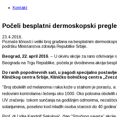
Kontakt
Počeli besplatni dermoskopski pregle
23.4.2016.
Poznate ličnosti i veliki broj građana na besplatnim dermoskops
podršku Ministarstva zdravlja Republike Srbije.
Beograd, 22. april 2016
. – U okviru akcije za rano otkrivanje
Beogradu na Trgu Republike, počela je dvodnevna akcija besp
Do ranih popodnevnih sati, u pagodi specijalno postavlje
Kliničkog centra Srbije, Kliničko bolničkog centra „Zvezd
“Broj obolelih od melanoma i raka kože u stalnom je porastu, a 
redovnim kontrolama i lečenju oko 1000. Oko polovina obolelih 
UV zračenju tokom sunčanja na godišnjim odmorima, nezaštićeno
solarijumima, posebno kod mlađih osoba starosti do 40 godina”, 
Prof. dr Lidija Kandolf Sekulović, član “Stručnog saveta” akci