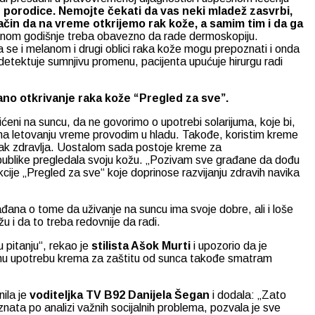
 porodice. Nemojte čekati da vas neki mladež zasvrbi,
 način da na vreme otkrijemo rak kože, a samim tim i da ga
dnom godišnje treba obavezno da rade dermoskopiju.
 se i melanom i drugi oblici raka kože mogu prepoznati i onda
etektuje sumnjivu promenu, pacijenta upućuje hirurgu radi
ano otkrivanje raka kože “Pregled za sve”.
eni na suncu, da ne govorimo o upotrebi solarijuma, koje bi,
 a na letovanju vreme provodim u hladu. Takođe, koristim kreme
e znak zdravlja. Uostalom sada postoje kreme za
publike pregledala svoju kožu. „Pozivam sve građane da dođu
kcije „Pregled za sve“ koje doprinose razvijanju zdravih navika
rađana o tome da uživanje na suncu ima svoje dobre, ali i loše
u i da to treba redovnije da radi.
u pitanju“, rekao je
stilista Ašok Murti
i upozorio da je
dovnu upotrebu krema za zaštitu od sunca takođe smatram
nila je
voditeljka TV B92 Danijela Šegan
i dodala: „Zato
ata po analizi važnih socijalnih problema, pozvala je sve