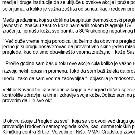
medije i druge institucije da se uključe u ovakve akcije i pruž
solarijuma, a koliko je važna zaštita od sunca, kao i redovni pre
Među građanima koji su došli na besplatan dermoskopski pregled 
javnosti o značaju zaštite kože najmlađih tokom izlaganja UV
zračenju, jernaša koža sve pamti, a 80% ukupnog negativnog
“ Već duže vreme moja porodica i ja želimo da obavimo pregled
jedino je suprugu posavetovao da preventivno skine jedan mlad
preglede, kao da smo obavilinešto veoma značajno”, kaže Suz
„Prošle godine sam baš u toku ove akcije čula koliko je važno re
razvoju nekih opasnih promena, tako da sam baš želela da prover
uredu, tako da sam veoma zadovoljna “, objasnila je tridesetdv
Velibor Kovandžić, iz Vlasotinca koji je u Beograd došao speci
kontroliše zdravlje, a time i zdravlje svoje kože.Došao sam na 
proverim da li je sve ok“.
U okviru akcije „Pregled za sve“, koja se sprovodi već drugu g
prevencije i redovnih samopregleda kože, kao dermatoloških pre
Kliničkog centra Srbije, Vojvodine i Niša, VMA i Gradskog zavo