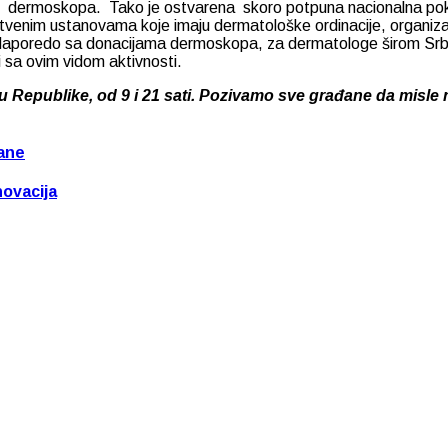
lnih dermoskopa. Tako je ostvarena skoro potpuna nacionalna pokr
enim ustanovama koje imaju dermatološke ordinacije, organizato
aporedo sa donacijama dermoskopa, za dermatologe širom Srbije
i sa ovim vidom aktivnosti.
gu Republike,
od 9
i
21
sati
. Pozivamo sve građane da misle n
đane
novacija