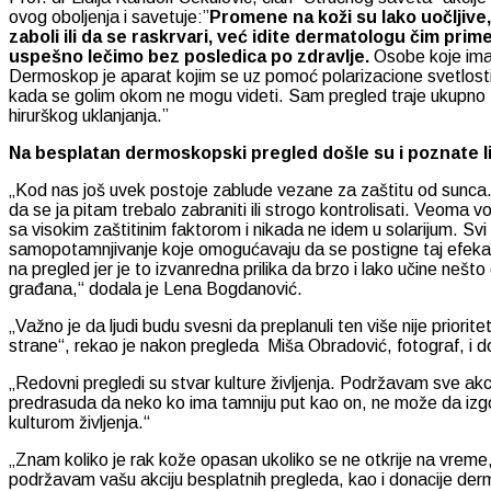
ovog oboljenja i savetuje:”
Promene na koži su lako uočljive
zaboli ili da se raskrvari, već idite dermatologu čim prim
uspešno lečimo bez posledica po zdravlje.
Osobe koje ima
Dermoskop je aparat kojim se uz pomoć polarizacione svetlosti 
kada se golim okom ne mogu videti. Sam pregled traje ukupno 15
hirurškog uklanjanja.”
Na besplatan dermoskopski pregled došle su i poznate lič
„Kod nas još uvek postoje zablude vezane za zaštitu od sunca.
da se ja pitam trebalo zabraniti ili strogo kontrolisati. Veoma 
sa visokim zaštitinim faktorom i nikada ne idem u solarijum. Svi
samopotamnjivanje koje omogućavaju da se postigne taj efeka
na pregled jer je to izvanredna prilika da brzo i lako učine neš
građana,“ dodala je Lena Bogdanović.
„Važno je da ljudi budu svesni da preplanuli ten više nije prior
strane“, rekao je nakon pregleda Miša Obradović, fotograf, i dod
„Redovni pregledi su stvar kulture življenja. Podržavam sve akci
predrasuda da neko ko ima tamniju put kao on, ne može da izgo
kulturom življenja.“
„Znam koliko je rak kože opasan ukoliko se ne otkrije na vreme, 
podržavam vašu akciju besplatnih pregleda, kao i donacije derm