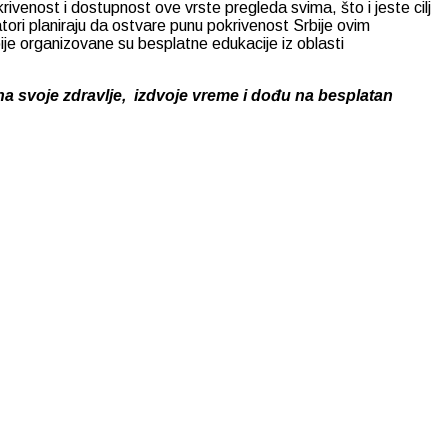
ivenost i dostupnost ove vrste pregleda svima, što i jeste cilj
ri planiraju da ostvare punu pokrivenost Srbije ovim
 organizovane su besplatne edukacije iz oblasti
a svoje zdravlje, izdvoje vreme i dođ
u
na besplatan