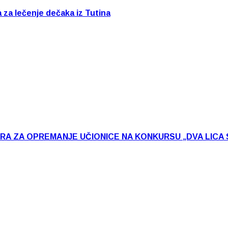
a za lečenje dečaka iz Tutina
ARA ZA OPREMANJE UČIONICE NA KONKURSU „DVA LICA