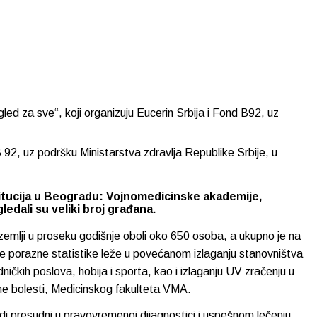
led za sve“, koji organizuju Eucerin Srbija i Fond B92, uz
B 92, uz podršku Ministarstva zdravlja Republike Srbije, u
stitucija u Beogradu: Vojnomedicinske akademije,
edali su veliki broj građana.
zemlji u proseku godišnje oboli oko 650 osoba, a ukupno je na
ve porazne statistike leže u povećanom izlaganju stanovništva
ih poslova, hobija i sporta, kao i izlaganju UV zračenju u
lne bolesti, Medicinskog fakulteta VMA.
di presudni u pravovremenoj dijagnostici i uspešnom lečenju