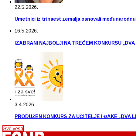
22.5.2026.
Umetnici iz trinaest zemalja osnovali međunarodn
16.5.2026.
IZABRANI NAJBOLJI NA TREĆEM KONKURSU „DVA
3.4.2026.
PRODUŽEN KONKURS ZA UČITELJE I ĐAKE „DVA L
Sve vesti