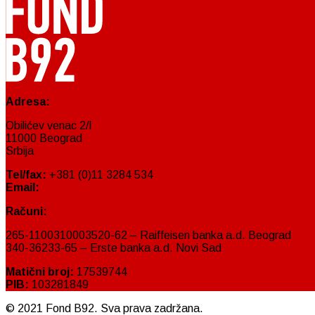
Adresa:
Obilićev venac 2/I
11000 Beograd
Srbija
Tel/fax:
+381 (0)11 3284 534
Email:
fond@fondb92.org
Računi:
265-1100310003520-62 – Raiffeisen banka a.d. Beograd
340-36233-65 – Erste banka a.d. Novi Sad
Matični broj:
17539744
PIB:
103281849
© 2021 Fond B92. Sva prava zadržana.