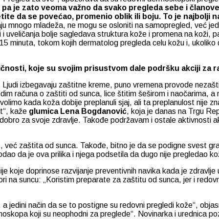
, pa je zato veoma važno da svako pregleda sebe i članove
etite da se povećao, promenio oblik ili boju. To je najbolji
ju mnogo mladeža, ne mogu se osloniti na samopregled, već je
i uveličanja bolje sagledava struktura kože i promena na koži, pa
 minuta, tokom kojih dermatolog pregleda celu kožu i, ukoliko d
nosti, koje su svojim prisustvom dale podršku akciji za r
 Ljudi izbegavaju zaštitne kreme, puno vremena provode nezaštić
vodim računa o zaštiti od sunca, lice štitim šeširom i naočarima,
 volimo kada koža dobije preplanuli sjaj, ali ta preplanulost nij
t“, kaže
glumica Lena Bogdanović
, koja je danas na Trgu Re
to dobro za svoje zdravlje. Takođe podržavam i ostale aktivnosti a
itet, već zaštita od sunca. Takođe, bitno je da se podigne svest g
ao da je ova prilika i njega podsetila da dugo nije pregledao kož
je koje doprinose razvijanje preventivnih navika kada je zdravlje 
ri na suncu: „Koristim preparate za zaštitu od sunca, jer i re
a jedini način da se to postigne su redovni pregledi kože“, objas
oskopa koji su neophodni za preglede“. Novinarka i urednica pozn