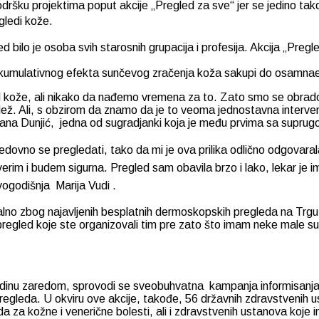
e podršku projektima poput akcije „Pregled za sve“ jer se jedino 
gledi kože.
bilo je osoba svih starosnih grupacija i profesija. Akcija „Preg
 kumulativnog efekta sunčevog zračenja koža sakupi do osamnae
 kože, ali nikako da nađemo vremena za to. Zato smo se obradov
ež. Ali, s obzirom da znamo da je to veoma jednostavna interve
ana Dunjić, jedna od sugradjanki koja je među prvima sa supr
dovno se pregledati, tako da mi je ova prilika odlično odgovarala
im i budem sigurna. Pregled sam obavila brzo i lako, lekar je imao
ogodišnja Marija Vudi .
jalno zbog najavljenih besplatnih dermoskopskih pregleda na Trg
pregled koje ste organizovali tim pre zato što imam neke male sum
odinu zaredom, sprovodi se sveobuhvatna kampanja informisanja g
gleda. U okviru ove akcije, takođe, 56 državnih zdravstvenih us
da za kožne i venerične bolesti, ali i zdravstvenih ustanova koj