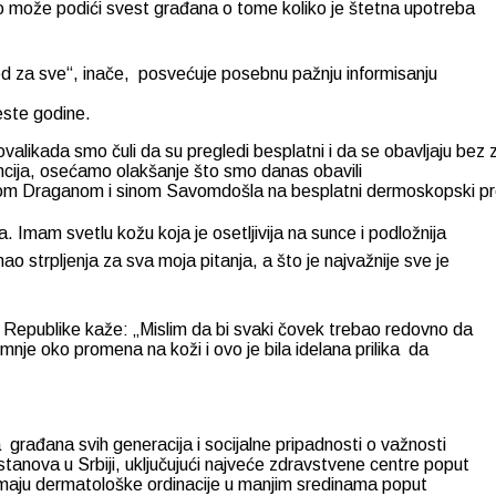
tako može podići svest građana o tome koliko je štetna upotreba
led za sve“, inače, posvećuje posebnu pažnju informisanju
ste godine.
alikada smo čuli da su pregledi besplatni i da se obavljaju bez
ncija, osećamo olakšanje što smo danas obavili
ugom Draganom i sinom Savomdošla na besplatni dermoskopski pr
. Imam svetlu kožu koja je osetljivija na sunce i podložnija
 strpljenja za sva moja pitanja, a što je najvažnije sve je
u Republike kaže: „Mislim da bi svaki čovek trebao redovno da
nje oko promena na koži i ovo je bila idelana prilika da
rađana svih generacija i socijalne pripadnosti o važnosti
tanova u Srbiji, uključujući najveće zdravstvene centre poput
e imaju dermatološke ordinacije u manjim sredinama poput