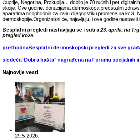
Ćuprije, Negotina, Prokuplja… dobilo je 78 ručnih i pet digita
akcije. Ove godine, donacijama dermoskopa preostalim zdravstv
aparatima neophodnih za ranu dijagnostiku promena na koži. N
dermoskopije.Organizatori će, najavljuju, i ove godine nastaviti 
Besplatni pregledi nastavljaju se i sutra
23.
aprila, na Tr
pregled kože.
prethodna
Besplatni dermoskopski pregledi za sve gra
sledeća
“Dobra bašta” nagrađena na Forumu socijalnih i
Najnovije vesti
29.5.2026.