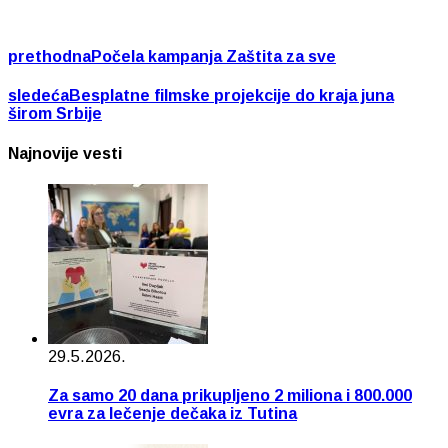
prethodna
Počela kampanja Zaštita za sve
sledeća
Besplatne filmske projekcije do kraja juna
širom Srbije
Najnovije vesti
29.5.2026.
Za samo 20 dana prikupljeno 2 miliona i 800.000
evra za lečenje dečaka iz Tutina