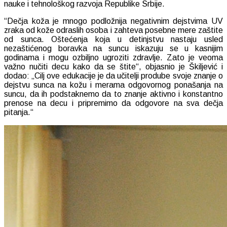
nauke i tehnološkog razvoja Republike Srbije.
“Dečja koža je mnogo podložnija negativnim dejstvima UV
zraka od kože odraslih osoba i zahteva posebne mere zaštite
od sunca. Oštećenja koja u detinjstvu nastaju usled
nezaštićenog boravka na suncu iskazuju se u kasnijim
godinama i mogu ozbiljno ugroziti zdravlje. Zato je veoma
važno nučiti decu kako da se štite“, objasnio je Škiljević i
dodao: „Cilj ove edukacije je da učitelji prodube svoje znanje o
dejstvu sunca na kožu i merama odgovornog ponašanja na
suncu, da ih podstaknemo da to znanje aktivno i konstantno
prenose na decu i pripremimo da odgovore na sva dečja
pitanja.“