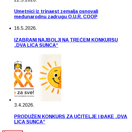
Umetnici iz trinaest zemalja osnovali
međunarodnu zadrugu O.U.R. COOP
16.5.2026.
IZABRANI NAJBOLJI NA TREĆEM KONKURSU
„DVA LICA SUNCA“
3.4.2026.
PRODUŽEN KONKURS ZA UČITELJE I ĐAKE „DVA
LICA SUNCA“