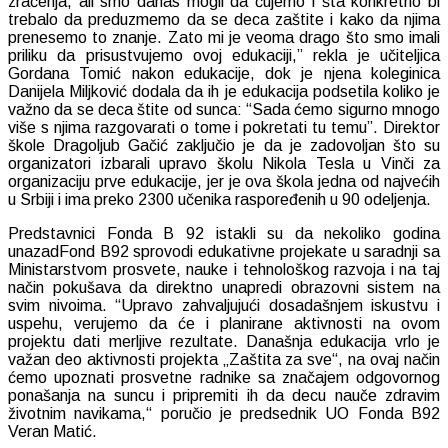
zračenja, ali smo danas mogli da čujemo i šta konkretno bi
trebalo da preduzmemo da se deca zaštite i kako da njima
prenesemo to znanje. Zato mi je veoma drago što smo imali
priliku da prisustvujemo ovoj edukaciji,” rekla je učiteljica
Gordana Tomić nakon edukacije, dok je njena koleginica
Danijela Miljković dodala da ih je edukacija podsetila koliko je
važno da se deca štite od sunca: “Sada ćemo sigurno mnogo
više s njima razgovarati o tome i pokretati tu temu”. Direktor
škole Dragoljub Gačić zaključio je da je zadovoljan što su
organizatori izbarali upravo školu Nikola Tesla u Vinči za
organizaciju prve edukacije, jer je ova škola jedna od najvećih
u Srbiji i ima preko 2300 učenika raspoređenih u 90 odeljenja.
Predstavnici Fonda B 92 istakli su da nekoliko godina
unazadFond B92 sprovodi edukativne projekate u saradnji sa
Ministarstvom prosvete, nauke i tehnološkog razvoja i na taj
način pokušava da direktno unapredi obrazovni sistem na
svim nivoima. “Upravo zahvaljujući dosadašnjem iskustvu i
uspehu, verujemo da će i planirane aktivnosti na ovom
projektu dati merljive rezultate. Današnja edukacija vrlo je
važan deo aktivnosti projekta „Zaštita za sve“, na ovaj način
ćemo upoznati prosvetne radnike sa značajem odgovornog
ponašanja na suncu i pripremiti ih da decu nauče zdravim
životnim navikama,“ poručio je predsednik UO Fonda B92
Veran Matić.