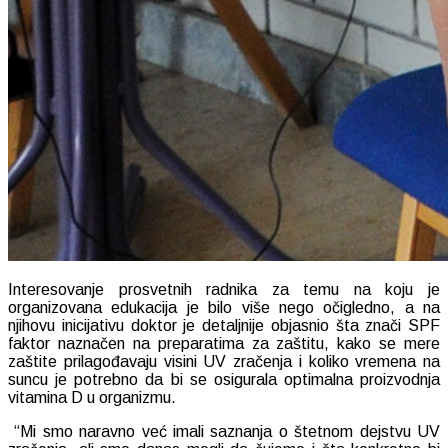
Interesovanje prosvetnih radnika za temu na koju je
organizovana edukacija je bilo više nego očigledno, a na
njihovu inicijativu doktor je detaljnije objasnio šta znači SPF
faktor naznačen na preparatima za zaštitu, kako se mere
zaštite prilagođavaju visini UV zračenja i koliko vremena na
suncu je potrebno da bi se osigurala optimalna proizvodnja
vitamina D u organizmu.
“Mi smo naravno već imali saznanja o štetnom dejstvu UV