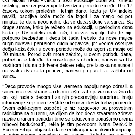
OŠ Nikola Tesla –Vinča u toku edukacije dobili su, između
ostalog, veoma jasna uputstva da u periodu između 10 i 17
časova tokom prolećnih i letnjih dana, kada je UV indeks
najviši, osetljiva koža može da izgori i za manje od pet
minuta, te da je neophodno da se deca sklone sa sunca. Sa
druge strane, kako je rečeno na edukaciji, u periodima dana
kada je UV indeks malo niži, boravak napolju takođe nije
potpuno bezbedan i deca bi tada trebalo da nose majice
dugih rukava i pantalone dugih nogavica, jer veoma osetljiva
dečja koža čak i u ovom periodu može da izgori za manje od
20 minuta. Pored ovih mera zaštite, u ovom periodu dana,
potrebno je takođe da nose kape s obodom, naočari sa UV
zaštitom i da na otkrivene delove tela, pre izlaska na sunce i
na svaka dva sata ponovo, nanesu preparat za zaštitu od
sunca.
“Deca provode mnogo više vremena napolju nego odrasli, a
sunce ima dve strane – i dobru i lošu, zato je veoma važno da
oni koji rade s decom i za njih predstavljaju autoritet, imaju
informacije koje mere zaštite od sunca i kada treba primeniti.
Ovom edukacijom započet je niz razgovora sa prosvetnim
radnicima na tu temu, sa ciljem da kod dece stvaramo zdrave
navike u ranom periodu i time se odgovorno ponašamo prema
njihovoj budućnosti”, rekla je tim povodom Ivana Denčić iz
Eucerin Srbija i objasnila da će edukacijama u okviru kampanje