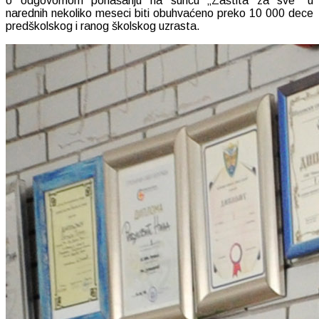
o odgovornom ponašanju na suncu „Zaštita za sve” u
narednih nekoliko meseci biti obuhvaćeno preko 10 000 dece
predškolskog i ranog školskog uzrasta.