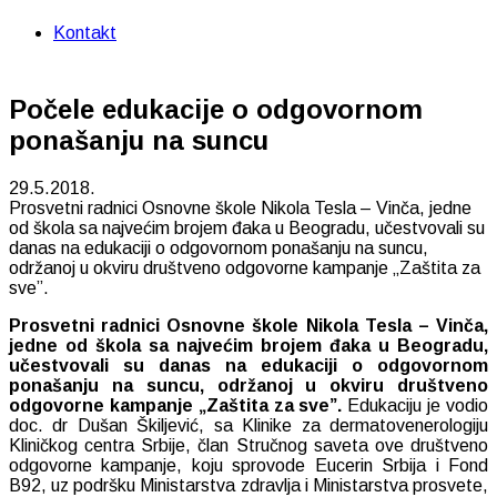
Kontakt
Počele edukacije o odgovornom
ponašanju na suncu
29.5.2018.
Prosvetni radnici Osnovne škole Nikola Tesla – Vinča, jedne
od škola sa najvećim brojem đaka u Beogradu, učestvovali su
danas na edukaciji o odgovornom ponašanju na suncu,
održanoj u okviru društveno odgovorne kampanje „Zaštita za
sve”.
Prosvetni radnici Osnovne škole Nikola Tesla – Vinča,
jedne od škola sa najvećim brojem đaka u Beogradu,
učestvovali su danas na edukaciji o odgovornom
ponašanju na suncu, održanoj u okviru društveno
odgovorne
kampanje „Zaštita za sve”.
Edukaciju je vodio
doc. dr Dušan Škiljević, sa Klinike za dermatovenerologiju
Kliničkog centra Srbije, član Stručnog saveta ove društveno
odgovorne kampanje, koju sprovode Eucerin Srbija i Fond
B92, uz podršku Ministarstva zdravlja i Ministarstva prosvete,