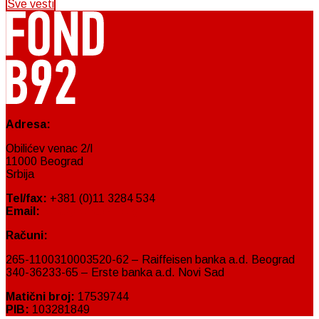
Sve vesti
Adresa:
Obilićev venac 2/I
11000 Beograd
Srbija
Tel/fax:
+381 (0)11 3284 534
Email:
fond@fondb92.org
Računi:
265-1100310003520-62 – Raiffeisen banka a.d. Beograd
340-36233-65 – Erste banka a.d. Novi Sad
Matični broj:
17539744
PIB:
103281849