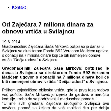
Kontakt
Od Zaječara 7 miliona dinara za
obnovu vrtića u Svilajncu
19.6.2014.
Gradonačelnik Zaječara Saša Mirković potpisao je danas u
Svilajncu sa direktorom Fonda B92 Veranom Matićem ugovor
o donaciji na 7 miliona dinara koji će biti namenjeni obnovi
vrtića "Dečja radost" u Svilajncu.
Gradonačelnik Zaječara Saša Mirković potpisao je
danas u Svilajncu sa direktorom Fonda B92 Veranom
Matićem ugovor o donaciji na 7 miliona dinara koji će
biti namenjeni obnovi vrtića “Dečja radost” u Svilajncu.
Prilikom zajedničkog obilaska vrtića, gde je prva faza radova
već počela, Saša Mirković je izjavio da gardovi, a naročito
komšije, treba da se podržavaju i međusobno pomažu:
“U ime svih građana Zaječara uručujemo Svilajncu ovu
novčanu pomoć sa željom da vaši mališani što pre dobiju