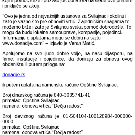
kojim pomoć stiže i pozvao još donatora da slede ove primere
i priključe se akciji:
“Ovo je jedna od najvažnijih ustanova za Svilajnac i okolinu i
zato je važno što pre obnoviti vrtić. Zajedničkim snagama to
možemo brže i zato je Svilajncu svaka pomoć dobrodošla. To
mogu da budu lokalne samouprave, kompanije, pojedinci.
Informacije o uplatama mogu se dobiti na sajtu
www.donacije.com” – izjavio je Veran Matić.
Apelujemo na sve ljude dobre volje, na našu dijasporu, na
firme, institucije i pojedince, da doniraju za obnovu ovog
obdaništa ili putem priloga na:
donacije.rs
ili putem uplata na namenske račune Opštine Svilajnac:
Broj dinarskog računa je 840-3035741-41
primalac: Opština Svilajnac
namena: obnova vrtića “Dečja radost”
Broj deviznog računa je 01-504104-100128984-000000-
0000
primalac: Opština Svilajnac
namena: obnova vrtića “Dečja radost”