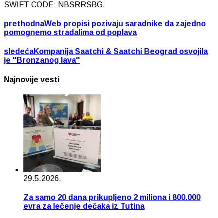
SWIFT CODE: NBSRRSBG.
prethodna
Web propisi pozivaju saradnike da zajedno
pomognemo stradalima od poplava
sledeća
Kompanija Saatchi & Saatchi Beograd osvojila
je ''Bronzanog lava''
Najnovije vesti
29.5.2026.
Za samo 20 dana prikupljeno 2 miliona i 800.000
evra za lečenje dečaka iz Tutina