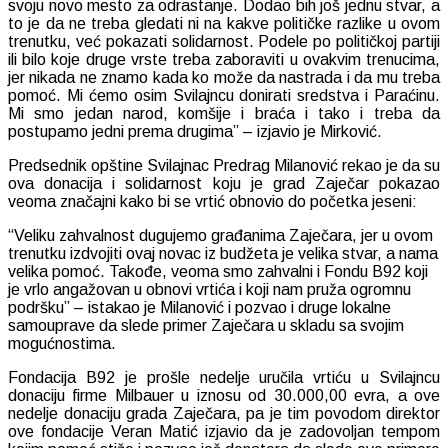
svoju novo mesto za odrastanje. Dodao bih još jednu stvar, a
to je da ne treba gledati ni na kakve političke razlike u ovom
trenutku, već pokazati solidarnost. Podele po političkoj partiji
ili bilo koje druge vrste treba zaboraviti u ovakvim trenucima,
jer nikada ne znamo kada ko može da nastrada i da mu treba
pomoć. Mi ćemo osim Svilajncu donirati sredstva i Paraćinu.
Mi smo jedan narod, komšije i braća i tako i treba da
postupamo jedni prema drugima” – izjavio je Mirković.
Predsednik opštine Svilajnac Predrag Milanović rekao je da su
ova donacija i solidarnost koju je grad Zaječar pokazao
veoma značajni kako bi se vrtić obnovio do početka jeseni:
“Veliku zahvalnost dugujemo građanima Zaječara, jer u ovom
trenutku izdvojiti ovaj novac iz budžeta je velika stvar, a nama
velika pomoć. Takođe, veoma smo zahvalni i Fondu B92 koji
je vrlo angažovan u obnovi vrtića i koji nam pruža ogromnu
podršku” – istakao je Milanović i pozvao i druge lokalne
samouprave da slede primer Zaječara u skladu sa svojim
mogućnostima.
Fondacija B92 je prošle nedelje uručila vrtiću u Svilajncu
donaciju firme Milbauer u iznosu od 30.000,00 evra, a ove
nedelje donaciju grada Zaječara, pa je tim povodom direktor
ove fondacije Veran Matić izjavio da je zadovoljan tempom