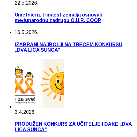
22.5.2026.
Umetnici iz trinaest zemalja osnovali
međunarodnu zadrugu O.U.R. COOP
16.5.2026.
IZABRANI NAJBOLJI NA TREĆEM KONKURSU
„DVA LICA SUNCA“
3.4.2026.
PRODUŽEN KONKURS ZA UČITELJE I ĐAKE „DVA
LICA SUNCA“