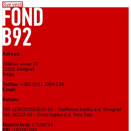
Sve vesti
Adresa:
Obilićev venac 2/I
11000 Beograd
Srbija
Tel/fax:
+381 (0)11 3284 534
Email:
fond@fondb92.org
Računi:
265-1100310003520-62 – Raiffeisen banka a.d. Beograd
340-36233-65 – Erste banka a.d. Novi Sad
Matični broj:
17539744
PIB:
103281849