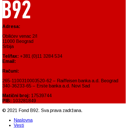
Adresa:
Obilićev venac 2/I
11000 Beograd
Srbija
Tel/fax:
+381 (0)11 3284 534
Email:
fond@fondb92.org
Računi:
265-1100310003520-62 – Raiffeisen banka a.d. Beograd
340-36233-65 – Erste banka a.d. Novi Sad
Matični broj:
17539744
PIB:
103281849
© 2021 Fond B92. Sva prava zadržana.
Naslovna
Vesti