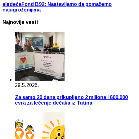
sledeća
Fond B92: Nastavljamo da pomažemo
najugroženijima
Najnovije vesti
29.5.2026.
Za samo 20 dana prikupljeno 2 miliona i 800.000
evra za lečenje dečaka iz Tutina