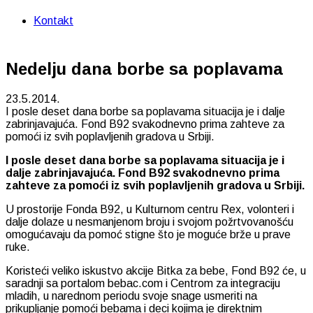
Kontakt
Nedelju dana borbe sa poplavama
23.5.2014.
I posle deset dana borbe sa poplavama situacija je i dalje
zabrinjavajuća. Fond B92 svakodnevno prima zahteve za
pomoći iz svih poplavljenih gradova u Srbiji.
I posle deset dana borbe sa poplavama situacija je i
dalje zabrinjavajuća. Fond B92 svakodnevno prima
zahteve za pomoći iz svih poplavljenih gradova u Srbiji.
U prostorije Fonda B92, u Kulturnom centru Rex, volonteri i
dalje dolaze u nesmanjenom broju i svojom požrtvovanošću
omogućavaju da pomoć stigne što je moguće brže u prave
ruke.
Koristeći veliko iskustvo akcije Bitka za bebe, Fond B92 će, u
saradnji sa portalom bebac.com i Centrom za integraciju
mladih, u narednom periodu svoje snage usmeriti na
prikupljanje pomoći bebama i deci kojima je direktnim