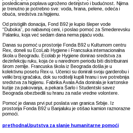
posledicama poplava ugroženo detinjstvo i budućnost. Njima
je trenutno je potrebno sve: voda, hrana, pelene, odeća i
obuća, sredstva za higijenu.
Od pristiglih donacija, Fond B92 je kupio šleper vode
“Duboka”, po nabavnoj ceni, i poslao pomoć za Smederevsku
Palanku, koja već sedam dana nema pijaću vodu.
Danas su pomoć u prostorije Fonda B92 u Kulturnom centru
Rex, doneli su EcoLab Hygiene i Francsuka internacionalna
škola u Beogradu. Ecolab je Hygiene donirao sredstva za
dezinfekciju ruku, koja će u narednom periodu biti distribuirani
širom zemlje. Francuska škola iz Beograda došla je u
kolektivnu posetu Rex-u. Učenici su donirali svoju garderobu i
veliki broj igračaka, dok su roditelji kupili hranu i sve potrebnija
sredstva za higijenu. Fabrika Avala Ada donirala je kartonske
kutije za pakovanja, a pekara Šarlo i Studentski savez
Beograda obezbedili su hranu za naše vredne volontere.
Pomoć je danas prvi put poslata van granica Srbije. Iz
prostorija Fonda B92 u Banjaluku je otišao kamion raznorazne
pomoći.
prethodna
Uputstva za slanje humanitarne pomoći