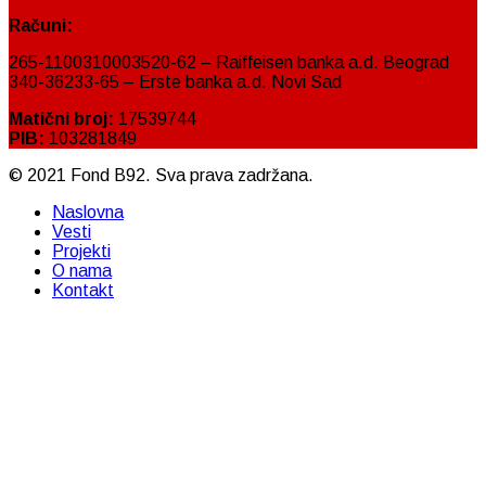
Računi:
265-1100310003520-62 – Raiffeisen banka a.d. Beograd
340-36233-65 – Erste banka a.d. Novi Sad
Matični broj:
17539744
PIB:
103281849
© 2021 Fond B92. Sva prava zadržana.
Naslovna
Vesti
Projekti
O nama
Kontakt