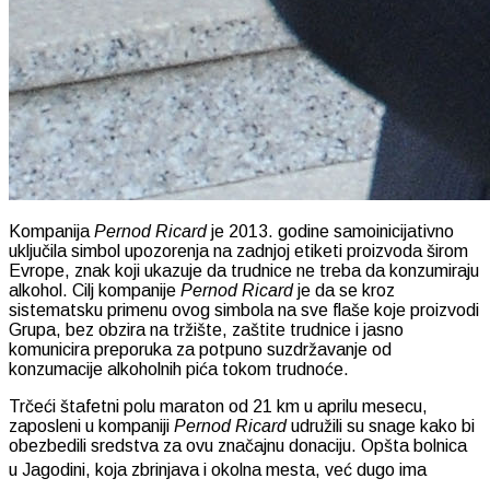
Kompanija
Pernod Ricard
je 2013. godine samoinicijativno
uključila simbol upozorenja na zadnjoj etiketi proizvoda širom
Evrope, znak koji ukazuje da trudnice ne treba da konzumiraju
alkohol. Cilj kompanije
Pernod Ricard
je da se kroz
sistematsku primenu ovog simbola na sve flaše koje proizvodi
Grupa, bez obzira na tržište, zaštite trudnice i jasno
komunicira preporuka za potpuno suzdržavanje od
konzumacije alkoholnih pića tokom trudnoće.
Trčeći štafetni polu maraton od 21 km u aprilu mesecu,
zaposleni u kompaniji
Pernod Ricard
udružili su snage kako bi
obezbedili sredstva za ovu značajnu donaciju. Opšta bolnica
u
Jagodini, koja zbrinjava i okolna mesta, već dugo ima