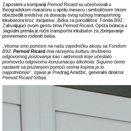
Zaposleni u kompaniji
Pernod Ricard
su učestvovali u
Beogradskom maratonu u aprilu mesecu i simboličnom trkom
obezbedili sredstva za donaciju ovog ručnog transportnog
inkubatora kroz inicijativu „Bitka za porodilišta” Fonda B92.
Zahvaljujući ovom gestu tima
Pernod Ricard,
Opšta bolnica u
Jagodini primila je ručni transportni inkubator za zbrinjavanje
prevremeno rođenih beba.
„
Veoma smo ponosni na našu zajedničku akciju sa Fondom
B92.
Pernod Ricard
ima razvijenu kulturu društveno
odgovornog poslovanja kao i aktivnosti koje učestalo
promovišu odgovornu konzumaciju alkohola. Sigurno ćemo
nastaviti sa pružanjem pomoći onima kojima je to
najpotrebnije
”, izjavio je Predrag Amidžić, generalni direktor
Pernod Ricard Srbija
.