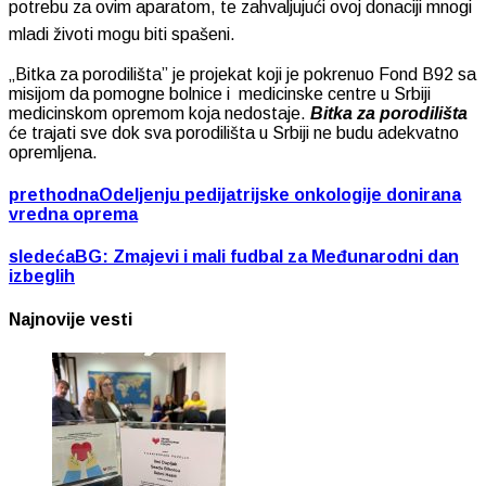
potrebu za ovim aparatom, te zahvaljujući ovoj donaciji mnogi
mladi životi mogu biti spašeni.
„Bitka za porodilišta” je projekat koji je pokrenuo Fond B92 sa
misijom da pomogne bolnice i medicinske centre u Srbiji
medicinskom opremom koja nedostaje.
Bitka za porodilišta
će trajati sve dok sva porodilišta u Srbiji ne budu adekvatno
opremljena.
prethodna
Odeljenju pedijatrijske onkologije donirana
vredna oprema
sledeća
BG: Zmajevi i mali fudbal za Međunarodni dan
izbeglih
Najnovije vesti