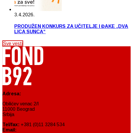
3.4.2026.
PRODUŽEN KONKURS ZA UČITELJE I ĐAKE „DVA
LICA SUNCA“
Sve vesti
Adresa:
Obilićev venac 2/I
11000 Beograd
Srbija
Tel/fax:
+381 (0)11 3284 534
Email:
fond@fondb92.org