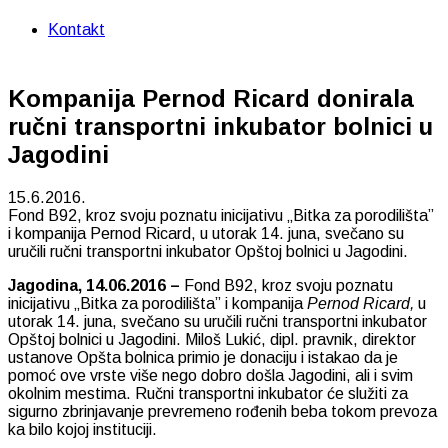
Kontakt
Kompanija Pernod Ricard donirala
ručni transportni inkubator bolnici u
Jagodini
15.6.2016.
Fond B92, kroz svoju poznatu inicijativu „Bitka za porodilišta”
i kompanija Pernod Ricard, u utorak 14. juna, svečano su
uručili ručni transportni inkubator Opštoj bolnici u Jagodini.
Jagodina, 14.06.2016 –
Fond B92, kroz svoju poznatu
inicijativu „Bitka za porodilišta” i kompanija
Pernod Ricard,
u
utorak 14. juna, svečano su uručili ručni transportni inkubator
Opštoj bolnici u Jagodini. Miloš Lukić, dipl. pravnik, direktor
ustanove Opšta bolnica primio je donaciju i istakao da je
pomoć ove vrste više nego dobro došla Jagodini, ali i svim
okolnim mestima. Ručni transportni inkubator će služiti za
sigurno zbrinjavanje prevremeno rođenih beba tokom prevoza
ka bilo kojoj instituciji.