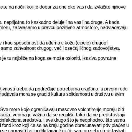
 na način koji je dobar za one oko vas i da izvlačite njihove
 neprijatna to kaskadno deluje i na vas i na druge. A kada
m smeru, zatalasamo u pravcu pozitivne atmosfere, nadvladavaju
še i kao sposobnost da uđemo u kožu (cipele) drugog i
e samo zahvalnost drugog, već i osećaj ličnog zadovoljstva.
 je tu najbliže na koga se može osloniti, izaziva povratne
 aktivnosti treba da podređuje potrebama građana, u prvom redu
vladavala mora se graditi kultura solidarnosti u društvu u svim
. Sve mere koje ograničavaju masovno volontirenje moraju biti
nacija, veoma je važno da se regulišu tako da ne predstavljaju
ezinfekciona sredstva, i sve drugo što je neophodno, što sama
 fond kroz koji će se na kraju godine obračunavati pdv plaćen u
e napraviti taj logički lanac koji će sam po sebi predstavljati