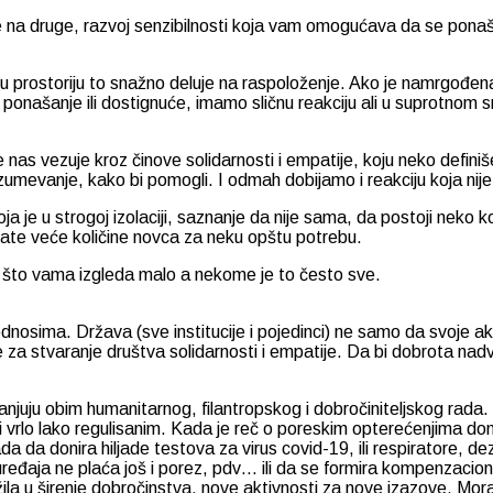
na druge, razvoj senzibilnosti koja vam omogućava da se ponašate
prostoriju to snažno deluje na raspoloženje. Ako je namrgođena,
e ponašanje ili dostignuće, imamo sličnu reakciju ali u suprotno
as vezuje kroz činove solidarnosti i empatije, koju neko defini
zumevanje, kako bi pomogli. I odmah dobijamo i reakciju koja nij
je u strogoj izolaciji, saznanje da nije sama, da postoji neko ko
rate veće količine novca za neku opštu potrebu.
ono što vama izgleda malo a nekome je to često sve.
 odnosima. Država (sve institucije i pojedinci) ne samo da svoje
ove za stvaranje društva solidarnosti i empatije. Da bi dobrota nad
anjuju obim humanitarnog, filantropskog i dobročiniteljskog rada
i vrlo lako regulisanim. Kada je reč o poreskim opterećenjima do
 da donira hiljade testova za virus covid-19, ili respiratore, d
eđaja ne plaća još i porez, pdv… ili da se formira kompenzacioni
ila u širenje dobročinstva, nove aktivnosti za nove izazove. Mora s