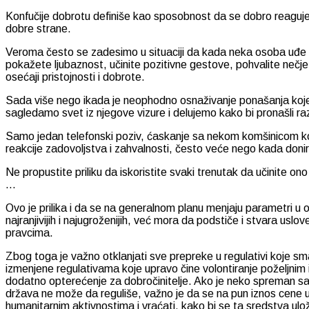
Konfučije dobrotu definiše kao sposobnost da se dobro reaguje 
dobre strane.
Veroma često se zadesimo u situaciji da kada neka osoba uđe u 
pokažete ljubaznost, učinite pozitivne gestove, pohvalite nečj
osećaji pristojnosti i dobrote.
Sada više nego ikada je neophodno osnaživanje ponašanja koje n
sagledamo svet iz njegove vizure i delujemo kako bi pronašli ra
Samo jedan telefonski poziv, ćaskanje sa nekom komšinicom koja 
reakcije zadovoljstva i zahvalnosti, često veće nego kada doni
Ne propustite priliku da iskoristite svaki trenutak da učinite 
…
Ovo je prilika i da se na generalnom planu menjaju parametri u
najranjivijih i najugroženijih, već mora da podstiče i stvara usl
pravcima.
Zbog toga je važno otklanjati sve prepreke u regulativi koje sm
izmenjene regulativama koje upravo čine volontiranje poželjnim 
dodatno opterećenje za dobročinitelje. Ako je neko spreman sada
država ne može da reguliše, važno je da se na pun iznos cene ur
humanitarnim aktivnostima i vraćati, kako bi se ta sredstva ulož