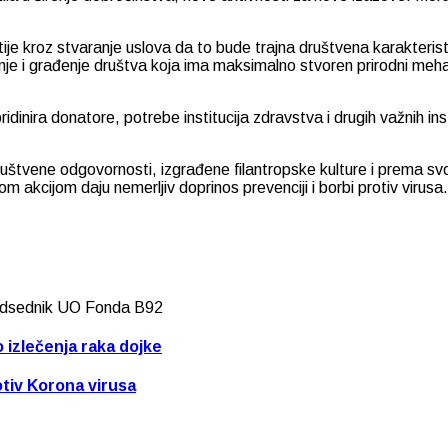
e kroz stvaranje uslova da to bude trajna društvena karakteris
vanje i građenje društva koja ima maksimalno stvoren prirodni me
inira donatore, potrebe institucija zdravstva i drugih važnih in
štvene odgovornosti, izgrađene filantropske kulture i prema svoj
nom akcijom daju nemerljiv doprinos prevenciji i borbi protiv virus
 predsednik UO Fonda B92
izlečenja raka dojke
otiv Korona virusa