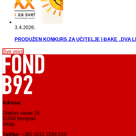
3.4.2026.
PRODUŽEN KONKURS ZA UČITELJE I ĐAKE „DVA L
Sve vesti
Adresa:
Obilićev venac 2/I
11000 Beograd
Srbija
Tel/fax:
+381 (0)11 3284 534