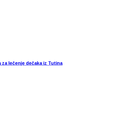
a za lečenje dečaka iz Tutina