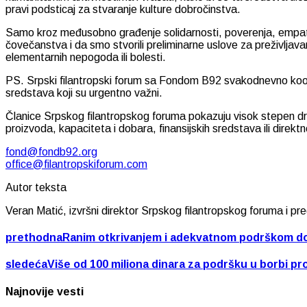
pravi podsticaj za stvaranje kulture dobročinstva.
Samo kroz međusobno građenje solidarnosti, poverenja, empatij
čovečanstva i da smo stvorili preliminarne uslove za preživlja
elementarnih nepogoda ili bolesti.
PS. Srpski filantropski forum sa Fondom B92 svakodnevno koorid
sredstava koji su urgentno važni.
Članice Srpskog filantropskog foruma pokazuju visok stepen dru
proizvoda, kapaciteta i dobara, finansijskih sredstava ili direkt
fond@fondb92.org
office@filantropskiforum.com
Autor teksta
Veran Matić, izvršni direktor Srpskog filantropskog foruma i
prethodna
Ranim otkrivanjem i adekvatnom podrškom do 
sledeća
Više od 100 miliona dinara za podršku u borbi pr
Najnovije vesti