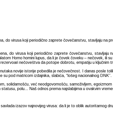
o virusa koji periodično zaprete čovečanstvu, stavljaju na probu 
, do virusa koji periodično zaprete čovečanstvu, stavljaju na pr
atom Homo homini lupus, da li je čovek čoveku – nečovek, ili su u 
ju rezervoari nečoveštva da potope dobrotu, empatiju u ključnim 
utaka novije istorije pobedila je nečovečnost. I danas posle tolik
dalje su pod matricom izdajnika, slabića, “lošeg nacionalnog DNK”.
tom, solidarnošću, već neodgovornošću, samoživljem, egoizmom
alnom statusu, polu… Naš odnos prema najslabijima u ovakvim vreme
 savlada izazov najnovijeg virusa: da li je to oblik autoritarnog d