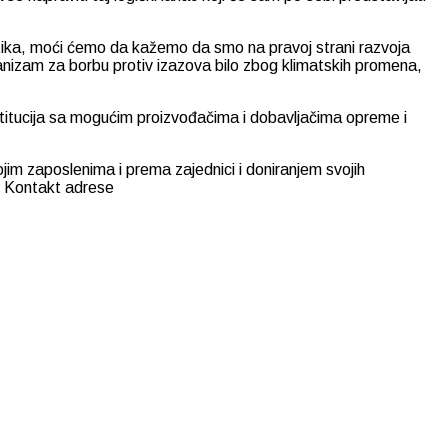
tika, moći ćemo da kažemo da smo na pravoj strani razvoja
hanizam za borbu protiv izazova bilo zbog klimatskih promena,
stitucija sa mogućim proizvođačima i dobavljačima opreme i
im zaposlenima i prema zajednici i doniranjem svojih
a. Kontakt adrese