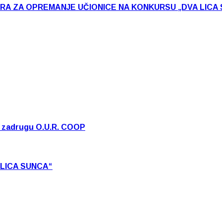
ARA ZA OPREMANJE UČIONICE NA KONKURSU „DVA LICA
u zadrugu O.U.R. COOP
 LICA SUNCA“