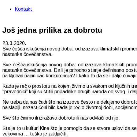
Kontakt
Još jedna prilika za dobrotu
23.3.2020.
Sve češća iskušenja novog doba: od izazova klimatskih promena, d
nastanka čovečanstva.
Sve češća iskušenja novog doba: od izazova klimatskih promena
nastanka čovečanstva. Da li je prirodno stanje definisano postul
na ključan način kao konkurencija? I kako to da se i dalje čuva
Kada je reč o prostoru na kojem živimo u svakom od ključnih tren
“pravednici” koji su štitili pripadnike drugih naroda od svog, i 
Ne treba da nas čudi što na izazove često ne delujemo dobro
najslabiji, nezaštićeni bilo kada je reč o životnoj dobi, socij
Sve što činimo ili izražava dobrotu ili nas odvlači od nje.
Šta je to u kulturi Kine što je pomoglo da se stvore uslovi da se
vekovima … teško je zaključiti.