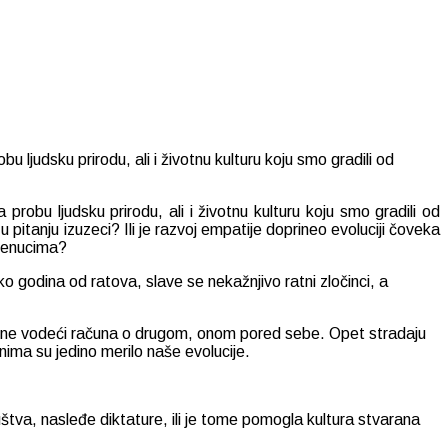
ljudsku prirodu, ali i životnu kulturu koju smo gradili od
obu ljudsku prirodu, ali i životnu kulturu koju smo gradili od
pitanju izuzeci? Ili je razvoj empatije doprineo evoluciji čoveka
trenucima?
o godina od ratova, slave se nekažnjivo ratni zločinci, a
 ne vodeći računa o drugom, onom pored sebe. Opet stradaju
nima su jedino merilo naše evolucije.
ruštva, nasleđe diktature, ili je tome pomogla kultura stvarana