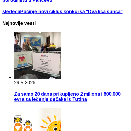
porodilištu u Pančevu
sledeća
Počinje novi ciklus konkursa "Dva lica sunca"
Najnovije vesti
29.5.2026.
Za samo 20 dana prikupljeno 2 miliona i 800.000
evra za lečenje dečaka iz Tutina