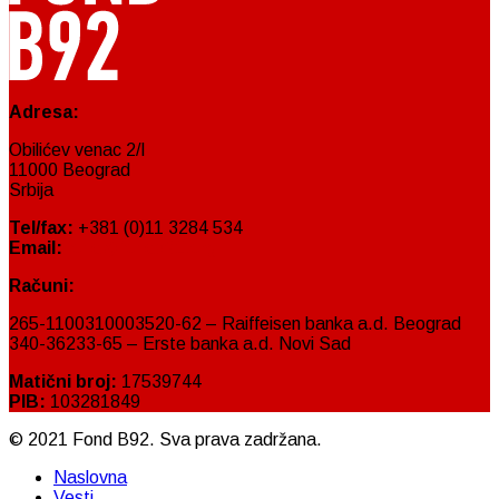
Adresa:
Obilićev venac 2/I
11000 Beograd
Srbija
Tel/fax:
+381 (0)11 3284 534
Email:
fond@fondb92.org
Računi:
265-1100310003520-62 – Raiffeisen banka a.d. Beograd
340-36233-65 – Erste banka a.d. Novi Sad
Matični broj:
17539744
PIB:
103281849
© 2021 Fond B92. Sva prava zadržana.
Naslovna
Vesti