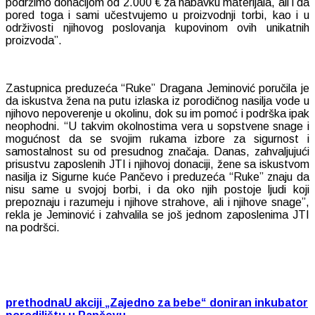
podržimo donacijom od 2.000 € za nabavku materijala, ali i da
pored toga i sami učestvujemo u proizvodnji torbi, kao i u
održivosti njihovog poslovanja kupovinom ovih unikatnih
proizvoda”.
Zastupnica preduzeća “Ruke” Dragana Jeminović poručila je
da iskustva žena na putu izlaska iz porodičnog nasilja vode u
njihovo nepoverenje u okolinu, dok su im pomoć i podrška ipak
neophodni. “U takvim okolnostima vera u sopstvene snage i
mogućnost da se svojim rukama izbore za sigurnost i
samostalnost su od presudnog značaja. Danas, zahvaljujući
prisustvu zaposlenih JTI i njihovoj donaciji, žene sa iskustvom
nasilja iz Sigurne kuće Pančevo i preduzeća “Ruke” znaju da
nisu same u svojoj borbi, i da oko njih postoje ljudi koji
prepoznaju i razumeju i njihove strahove, ali i njihove snage”,
rekla je Jeminović i zahvalila se još jednom zaposlenima JTI
na podršci.
prethodna
U akciji „Zajedno za bebe“ doniran inkubator