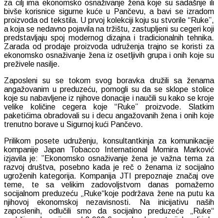
za cilj ima ekonomsko osnaživanje žena koje su sadašnje ili
bivše korisnice sigurne kuće u Pančevu, a bavi se izradom
proizvoda od tekstila. U prvoj kolekciji koju su stvorile “Ruke”,
a koja se nedavno pojavila na tržištu, zastupljeni su cegeri koji
predstavljaju spoj modernog dizajna i tradicionalnih tehnika.
Zarada od prodaje proizvoda udruženja trajno se koristi za
ekonomsko osnaživanje žena iz osetljivih grupa i onih koje su
preživele nasilje.
Zaposleni su se tokom svog boravka družili sa ženama
angažovanim u preduzeću, pomogli su da se sklope stolice
koje su nabavljene iz njihove donacije i naučili su kako se kroje
velike količine cegera koje “Ruke” proizvode. Slatkim
paketićima obradovali su i decu angažovanih žena i onih koje
trenutno borave u Sigurnoj kući Pančevo.
Prilikom posete udruženju, konsultantkinja za komunikacije
kompanije Japan Tobacco International Momira Marković
izjavila je: ”Ekonomsko osnaživanje žena je važna tema za
razvoj društva, posebno kada je reč o ženama iz socijalno
ugroženih kategorija. Kompanija JTI prepoznaje značaj ove
teme, te sa velikim zadovoljstvom danas pomažemo
socijalnom preduzeću „Ruke“koje podržava žene na putu ka
njihovoj ekonomskoj nezavisnosti. Na inicijativu naših
zaposlenih, odlučili smo da socijalno preduzeće „Ruke“