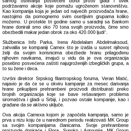
samog osnivanja posvećeni borbi protiv gladi i uvek
podržavamo akcije koje pomažu ugroženom stanovništvu.
Kao kompanija koja je jedan od najvećih proizvođača hrane,
nastojimo da pomognemo svim osetljivim grupama koliko
možemo. U protekle tri godine samo u saradnji sa Bankom
hrane donirali smo oko 70 tona svojih proizvoda, čime smo
obezbedili makar jedan obrok za oko 420.000 ljudi“.
Službenica Info Parka, Irena Abdelalam Abdelmaksoud,
zahvalila se kompaniji Carnex što je izašla u susret njihovoj
želji da svojim korisnicima obezbede hranu prilagođenu
njihovim navikama, imajući u vidu da je ova organizacija
posebno posvećena zaštiti najugroženijih izbegličkih grupa, a
to su žene i deca.
Izvršni direktor Srpskog filantropskog foruma, Veran Matić,
najavio je da će se u okviru kampanje za mesec darivanja
hrane prikupljeni prehrambeni proizvodi distribuirati preko
brojnih organizacija koje se bave rešavanjem problema
siromaštva i gladi u Srbiji, i pozvao ostale kompanije, kao i
građane da se aktivno uključe.
Ova akcija Carnexa kojom je započela kampanja, samo je
prva u nizu koju će u narednom periodu realizovati MK Group
sa svojim kompanijama članicama. Svoje prehrambene
proizvode doniraće i Flora, Sunoko i Agrounija. MK Group