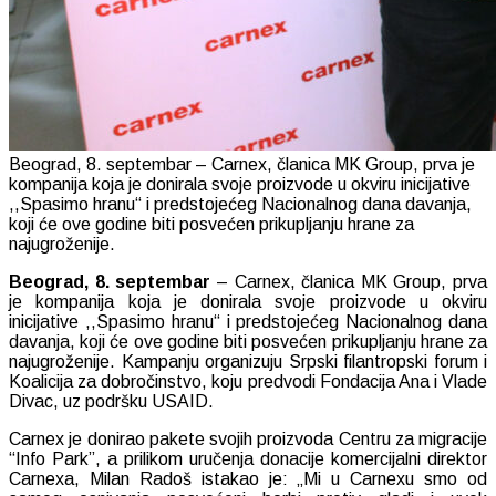
Beograd, 8. septembar – Carnex, članica MK Group, prva je
kompanija koja je donirala svoje proizvode u okviru inicijative
,,Spasimo hranu“ i predstojećeg Nacionalnog dana davanja,
koji će ove godine biti posvećen prikupljanju hrane za
najugroženije.
Beograd, 8. septembar
– Carnex, članica MK Group, prva
je kompanija koja je donirala svoje proizvode u okviru
inicijative ,,Spasimo hranu“ i predstojećeg Nacionalnog dana
davanja, koji će ove godine biti posvećen prikupljanju hrane za
najugroženije. Kampanju organizuju Srpski filantropski forum i
Koalicija za dobročinstvo, koju predvodi Fondacija Ana i Vlade
Divac, uz podršku USAID.
Carnex je donirao pakete svojih proizvoda Centru za migracije
“Info Park”, a prilikom uručenja donacije komercijalni direktor
Carnexa, Milan Radoš istakao je: „Mi u Carnexu smo od