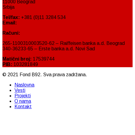
11000 Beograd
Srbija
Tel/fax:
+381 (0)11 3284 534
Email:
fond@fondb92.org
Računi:
265-1100310003520-62 – Raiffeisen banka a.d. Beograd
340-36233-65 – Erste banka a.d. Novi Sad
Matični broj:
17539744
PIB:
103281849
© 2021 Fond B92. Sva prava zadržana.
Naslovna
Vesti
Projekti
O nama
Kontakt