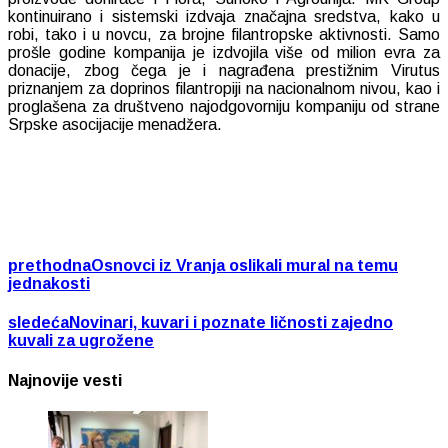
kontinuirano i sistemski izdvaja značajna sredstva, kako u
robi, tako i u novcu, za brojne filantropske aktivnosti. Samo
prošle godine kompanija je izdvojila više od milion evra za
donacije, zbog čega je i nagrađena prestižnim Virutus
priznanjem za doprinos filantropiji na nacionalnom nivou, kao i
proglašena za društveno najodgovorniju kompaniju od strane
Srpske asocijacije menadžera.
prethodna
Osnovci iz Vranja oslikali mural na temu
jednakosti
sledeća
Novinari, kuvari i poznate ličnosti zajedno
kuvali za ugrožene
Najnovije vesti