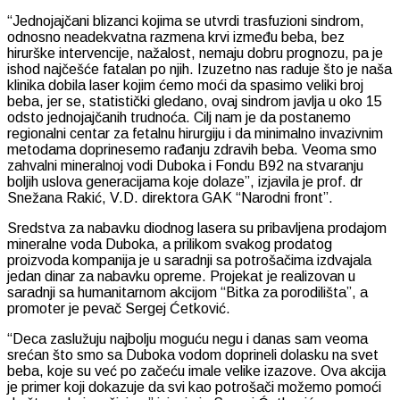
“Jednojajčani blizanci kojima se utvrdi trasfuzioni sindrom,
odnosno neadekvatna razmena krvi između beba, bez
hirurške intervencije, nažalost, nemaju dobru prognozu, pa je
ishod najčešće fatalan po njih. Izuzetno nas raduje što je naša
klinika dobila laser kojim ćemo moći da spasimo veliki broj
beba, jer se, statistički gledano, ovaj sindrom javlja u oko 15
odsto jednojajčanih trudnoća. Cilj nam je da postanemo
regionalni centar za fetalnu hirurgiju i da minimalno invazivnim
metodama doprinesemo rađanju zdravih beba. Veoma smo
zahvalni mineralnoj vodi Duboka i Fondu B92 na stvaranju
boljih uslova generacijama koje dolaze”, izjavila je prof. dr
Snežana Rakić, V.D. direktora GAK “Narodni front”.
Sredstva za nabavku diodnog lasera su pribavljena prodajom
mineralne voda Duboka, a prilikom svakog prodatog
proizvoda kompanija je u saradnji sa potrošačima izdvajala
jedan dinar za nabavku opreme. Projekat je realizovan u
saradnji sa humanitarnom akcijom “Bitka za porodilišta”, a
promoter je pevač Sergej Ćetković.
“Deca zaslužuju najbolju moguću negu i danas sam veoma
srećan što smo sa Duboka vodom doprineli dolasku na svet
beba, koje su već po začeću imale velike izazove. Ova akcija
je primer koji dokazuje da svi kao potrošači možemo pomoći