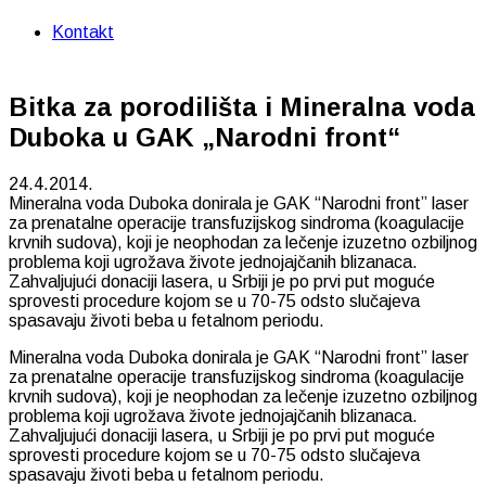
Kontakt
Bitka za porodilišta i Mineralna voda
Duboka u GAK „Narodni front“
24.4.2014.
Mineralna voda Duboka donirala je GAK “Narodni front” laser
za prenatalne operacije transfuzijskog sindroma (koagulacije
krvnih sudova), koji je neophodan za lečenje izuzetno ozbiljnog
problema koji ugrožava živote jednojajčanih blizanaca.
Zahvaljujući donaciji lasera, u Srbiji je po prvi put moguće
sprovesti procedure kojom se u 70-75 odsto slučajeva
spasavaju životi beba u fetalnom periodu.
Mineralna voda Duboka donirala je GAK “Narodni front” laser
za prenatalne operacije transfuzijskog sindroma (koagulacije
krvnih sudova), koji je neophodan za lečenje izuzetno ozbiljnog
problema koji ugrožava živote jednojajčanih blizanaca.
Zahvaljujući donaciji lasera, u Srbiji je po prvi put moguće
sprovesti procedure kojom se u 70-75 odsto slučajeva
spasavaju životi beba u fetalnom periodu.