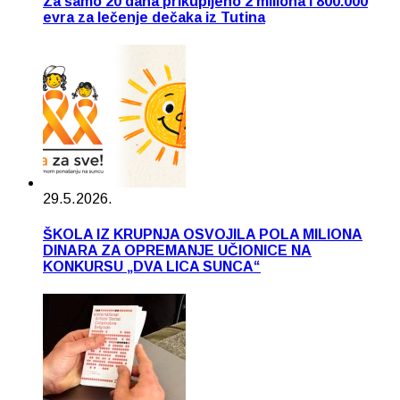
Za samo 20 dana prikupljeno 2 miliona i 800.000
evra za lečenje dečaka iz Tutina
29.5.2026.
ŠKOLA IZ KRUPNJA OSVOJILA POLA MILIONA
DINARA ZA OPREMANJE UČIONICE NA
KONKURSU „DVA LICA SUNCA“