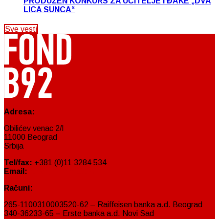
PRODUŽEN KONKURS ZA UČITELJE I ĐAKE „DVA
LICA SUNCA“
Sve vesti
Adresa:
Obilićev venac 2/I
11000 Beograd
Srbija
Tel/fax:
+381 (0)11 3284 534
Email:
fond@fondb92.org
Računi:
265-1100310003520-62 – Raiffeisen banka a.d. Beograd
340-36233-65 – Erste banka a.d. Novi Sad