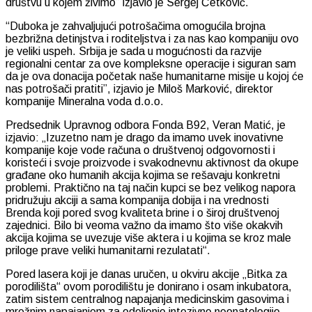
društvu u kojem živimo” izjavio je Sergej Ćetković.
“Duboka je zahvaljujući potrošačima omogućila brojna
bezbrižna detinjstva i roditeljstva i za nas kao kompaniju ovo
je veliki uspeh. Srbija je sada u mogućnosti da razvije
regionalni centar za ove kompleksne operacije i siguran sam
da je ova donacija početak naše humanitarne misije u kojoj će
nas potrošači pratiti”, izjavio je Miloš Marković, direktor
kompanije Mineralna voda d.o.o.
Predsednik Upravnog odbora Fonda B92, Veran Matić, je
izjavio: „Izuzetno nam je drago da imamo uvek inovativne
kompanije koje vode računa o društvenoj odgovornosti i
koristeći i svoje proizvode i svakodnevnu aktivnost da okupe
građane oko humanih akcija kojima se rešavaju konkretni
problemi. Praktično na taj način kupci se bez velikog napora
pridružuju akciji a sama kompanija dobija i na vrednosti
Brenda koji pored svog kvaliteta brine i o široj društvenoj
zajednici. Bilo bi veoma važno da imamo što više okakvih
akcija kojima se uvezuje više aktera i u kojima se kroz male
priloge prave veliki humanitarni rezulatati“.
Pored lasera koji je danas uručen, u okviru akcije „Bitka za
porodilišta“ ovom porodilištu je donirano i osam inkubatora,
zatim sistem centralnog napajanja medicinskim gasovima i
mrežnim napajanjem za odeljenje intezivne neonatologije,