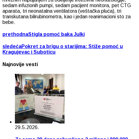
sedam infuzionih pumpi, sedam pacijent monitora, pet CTG
aparata, tri neonatalna ventilatora (veštačka pluća), tri
transkutana bilirubinometra, kao i jedan reanimacioni sto za
bebe.
prethodna
Stigla pomoć baka Julki
sledeća
Pokret za brigu o starijima: Stiže pomoć u
Kragujevac i Suboticu
Najnovije vesti
29.5.2026.